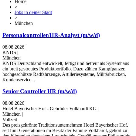
Home
>
Jobs in deiner Stadt
>
München
Personalcontroller/HR-Analyst (m/w/d)
08.08.2026
|
KNDS
|
München
KNDS Deutschland entwickelt, fertigt und betreut als Systemhaus
ein breit gestreutes Produktportfolio. Dazu zählen Kampfpanzer,
hochgeschützte Radfahrzeuge, Artilleriesysteme, Militärbrücken,
Kundenservice ..
Senior Controller HR (m/w/d)
08.08.2026
|
Hotel Bayerischer Hof - Gebrüder Volkhardt KG
|
München
|
Vollzeit
Das preisgekrönte Traditionsunternehmen Hotel Bayerischer Hof,
seit fünf Generationen im Besitz der Familie Volkhardt, gehört zu
den führenden deutschen Luxushotels. Gemäß unserer Philosophie