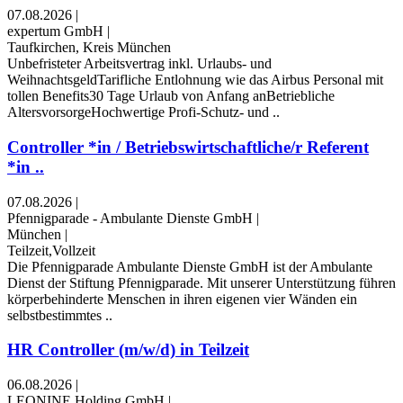
07.08.2026
|
expertum GmbH
|
Taufkirchen, Kreis München
Unbefristeter Arbeitsvertrag inkl. Urlaubs- und
WeihnachtsgeldTarifliche Entlohnung wie das Airbus Personal mit
tollen Benefits30 Tage Urlaub von Anfang anBetriebliche
AltersvorsorgeHochwertige Profi-Schutz- und ..
Controller *in / Betriebswirtschaftliche/r Referent
*in ..
07.08.2026
|
Pfennigparade - Ambulante Dienste GmbH
|
München
|
Teilzeit,Vollzeit
Die Pfennigparade Ambulante Dienste GmbH ist der Ambulante
Dienst der Stiftung Pfennigparade. Mit unserer Unterstützung führen
körperbehinderte Menschen in ihren eigenen vier Wänden ein
selbstbestimmtes ..
HR Controller (m/w/d) in Teilzeit
06.08.2026
|
LEONINE Holding GmbH
|